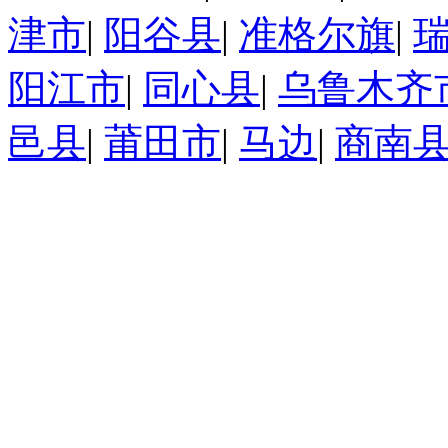
津市
|
阳谷县
|
准格尔旗
|
阳江市
|
同心县
|
乌鲁木齐
邑县
|
莆田市
|
马边
|
商南