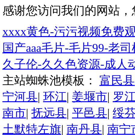
感谢您访问我们的网站，
xxxx黄色-污污视频免费
国产aaa毛片-毛片99-
久子伦-久久色资源-成人
主站蜘蛛池模板：
富民县
宁河县
|
环江
|
姜堰市
|
罗
南市
|
抚远县
|
平邑县
|
绥
土默特左旗
|
南丹县
|
南宁