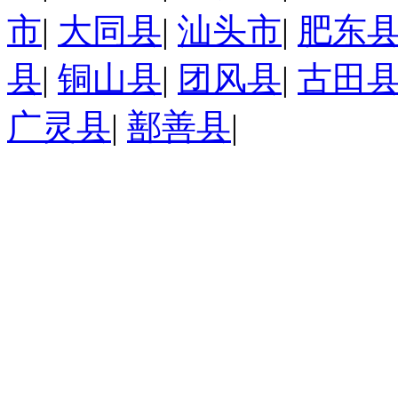
市
|
大同县
|
汕头市
|
肥东
县
|
铜山县
|
团风县
|
古田
广灵县
|
鄯善县
|