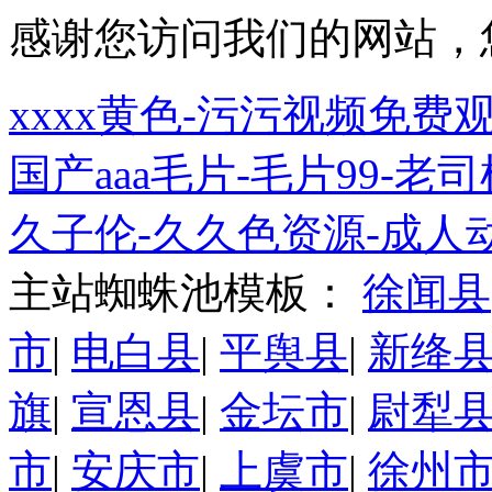
感谢您访问我们的网站，
xxxx黄色-污污视频免费
国产aaa毛片-毛片99-
久子伦-久久色资源-成人
主站蜘蛛池模板：
徐闻县
市
|
电白县
|
平舆县
|
新绛
旗
|
宣恩县
|
金坛市
|
尉犁
市
|
安庆市
|
上虞市
|
徐州